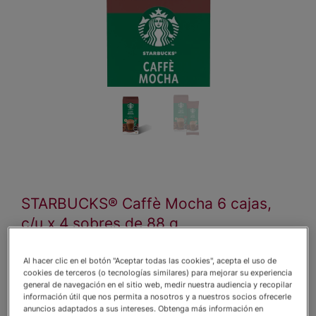
STARBUCKS® Caffè Mocha 6 cajas,
c/u x 4 sobres de 88 g
Una opción indulgente para enriquecer tu
Al hacer clic en el botón "Aceptar todas las cookies", acepta el uso de
portafolio de bebidas calientes. STARBUCKS®
cookies de terceros (o tecnologías similares) para mejorar su experiencia
Caffè Mocha combina café 100 % arábica,
general de navegación en el sitio web, medir nuestra audiencia y recopilar
información útil que nos permita a nosotros y a nuestros socios ofrecerle
leche y exquisito cacao en un formato
anuncios adaptados a sus intereses. Obtenga más información en