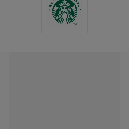
¿Tienes alguna pregunta?
Conecta con Nestlé Professional Chile y recibe asesoría
sobre productos, servicios y equipos pensados para tu
negocio.
Contáctanos:
completa
este formulario
o haz tus pedidos
a
WhatsApp Lara
Dónde comprar:
accede a nuestras soluciones con