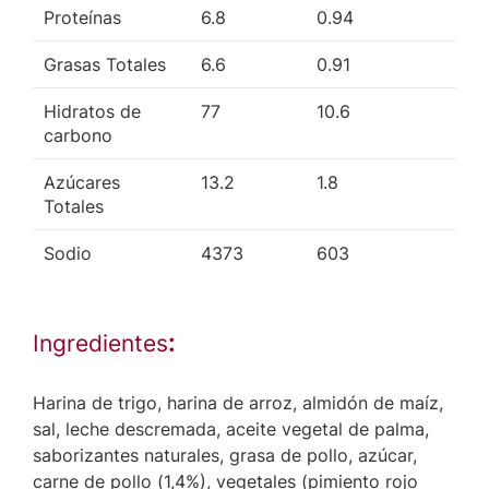
Proteínas
6.8
0.94
Grasas Totales
6.6
0.91
Hidratos de
77
10.6
carbono
Azúcares
13.2
1.8
Totales
Sodio
4373
603
Ingredientes
:
Harina de trigo, harina de arroz, almidón de maíz,
sal, leche descremada, aceite vegetal de palma,
saborizantes naturales, grasa de pollo, azúcar,
carne de pollo (1,4%), vegetales (pimiento rojo