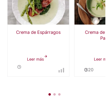
Crema de Espárragos
Crema de P
Pap
Leer más
sobre
Leer má
Crema
0:20
de
Espárragos