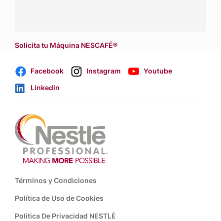
Dónde comprar:
accede a nuestras soluciones con
asesores de venta
.
Solicita tu Máquina NESCAFÉ®
Facebook
Instagram
Youtube
Linkedin
Footer
Términos y Condiciones
Política de Uso de Cookies
Politica De Privacidad NESTLÉ