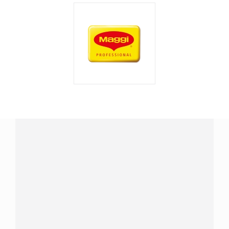
¿Tienes alguna pregunta?
Conecta con Nestlé Professional Chile y recibe asesoría
sobre productos, servicios y equipos pensados para tu
negocio.
Contáctanos:
completa
este formulario
o haz tus pedidos
a
WhatsApp Lara