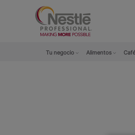
Main navigation menu
Tu negocio
Alimentos
Café
Show submenu: Tu ne
Show s
Open i