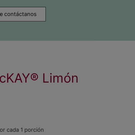
nte contáctanos
McKAY️® Limón
or cada 1 porción