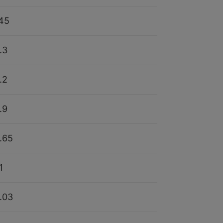
45
.3
.2
.9
.65
1
.03