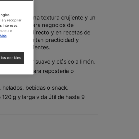
ologías
n ofrecen una textura crujiente y un
ia y recopilar
ormato ideal para negocios de
s intereses.
c aquí o
ara consumo directo y en recetas de
Más
cafetería. Aportan practicidad y
do tipo de clientes.
 las cookies
istente. Sabor suave y clásico a limón.
unes. Ideal para repostería o
, helados, bebidas o snack.
120 g y larga vida útil de hasta 9