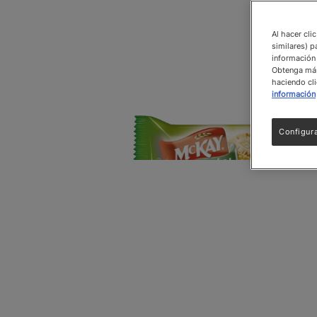
Al hacer cli
similares) p
información 
Obtenga más 
haciendo cli
información
Configur