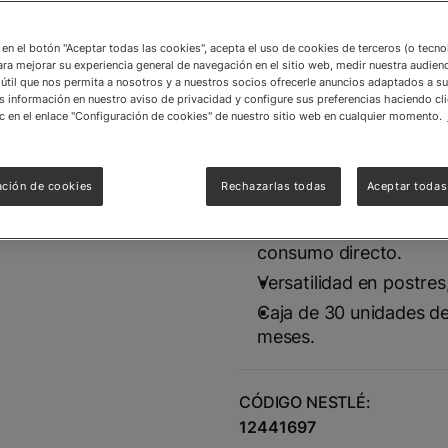
c en el botón "Aceptar todas las cookies", acepta el uso de cookies de terceros (o tecn
Las Galletas McKAY® Limó
ara mejorar su experiencia general de navegación en el sitio web, medir nuestra audienc
suave sabor cítrico en f
útil que nos permita a nosotros y a nuestros socios ofrecerle anuncios adaptados a su
información en nuestro aviso de privacidad y configure sus preferencias haciendo cli
foodservice. Utilízalas p
c en el enlace "Configuración de cookies" de nuestro sitio web en cualquier momento.
repostería o servicio de 
frescura que encanta a to
ación de cookies
Rechazarlas todas
Aceptar todas
Textura crujiente y res
Libre de alérgenos com
consumo directo.
Versatilidad en postres
Caja de 30 unidades de 
meses.
CÓDIGO NESTLÉ:
12441697