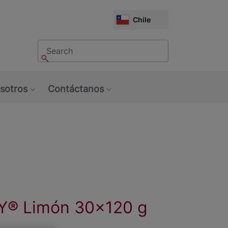
CHOOSE
Chile
MARKET
Buscar
Buscar
sotros
Contáctanos
u: Tendencias
Show submenu: Sobre Nosotros
Show submenu: Contáctan
Y️® Limón 30x120 g