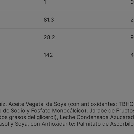
1
0
81.3
2
28.2
9
142
4
aíz, Aceite Vegetal de Soya (con antioxidantes: TBHQ
 de Sodio y Fosfato Monocálcico), Jarabe de Fructos
idos grasos del glicerol), Leche Condensada Azucarada,
rasol y Soya, con Antioxidante: Palmitato de Ascorbil