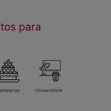
tos para
astelerías
Universidades