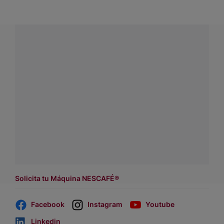
¿Tienes alguna pregunta?
Conecta con Nestlé Professional Chile y recibe asesoría
sobre productos, servicios y equipos pensados para tu
negocio.
Contáctanos:
completa
este formulario
o haz tus pedidos
a
WhatsApp Lara
Dónde comprar:
accede a nuestras soluciones con
asesores de venta
.
Solicita tu Máquina NESCAFÉ®
Facebook
Instagram
Youtube
Linkedin