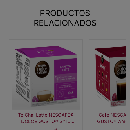
PRODUCTOS
RELACIONADOS
Té Chai Latte NESCAFÉ®
Café NESCAF
DOLCE GUSTO® 3x10
GUSTO® Ameri
cápsulas
cápsu