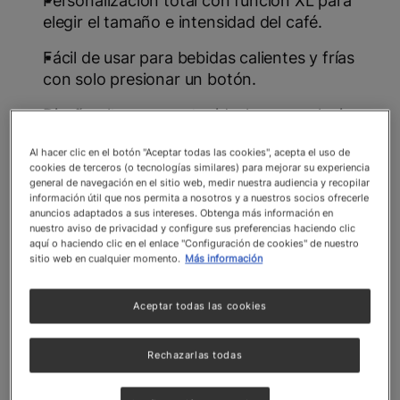
Personalización total con función XL para
elegir el tamaño e intensidad del café.
Fácil de usar para bebidas calientes y frías
con solo presionar un botón.
Diseño ultracompacto, ideal para cualquier
espacio.
Al hacer clic en el botón "Aceptar todas las cookies", acepta el uso de
cookies de terceros (o tecnologías similares) para mejorar su experiencia
Sistema de alta presión de hasta 15 bares
general de navegación en el sitio web, medir nuestra audiencia y recopilar
para una crema espesa y aterciopelada.
información útil que nos permita a nosotros y a nuestros socios ofrecerle
anuncios adaptados a sus intereses. Obtenga más información en
Modo Eco con apagado automático tras 1
nuestro aviso de privacidad y configure sus preferencias haciendo clic
aquí o haciendo clic en el enlace "Configuración de cookies" de nuestro
minuto de inactividad.
sitio web en cualquier momento.
Más información
Compatible con más de 30 variedades de
bebidas.
Aceptar todas las cookies
Rechazarlas todas
CÓDIGO NESTLÉ: