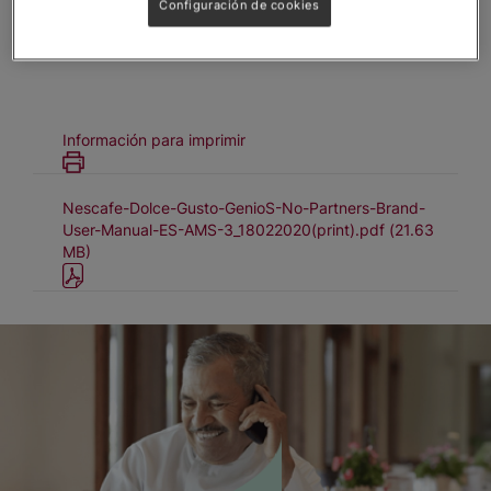
Configuración de cookies
12459976
Información para imprimir
Nescafe-Dolce-Gusto-GenioS-No-Partners-Brand-
User-Manual-ES-AMS-3_18022020(print).pdf (21.63
MB)