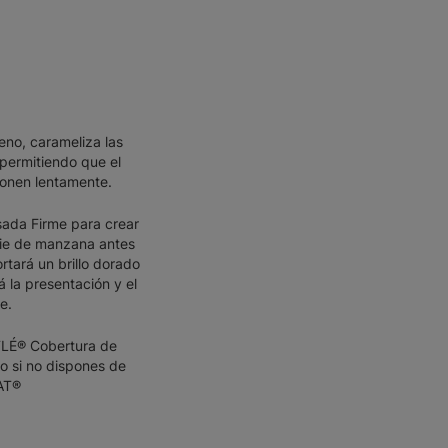
leno, carameliza las
permitiendo que el
ionen lentamente.
da Firme para crear
pie de manzana antes
rtará un brillo dorado
á la presentación y el
e.
TLÉ® Cobertura de
o si no dispones de
AT®