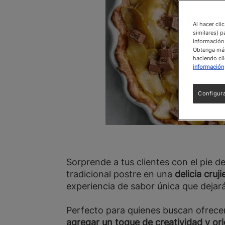
Al hacer cli
similares) p
información 
Obtenga más 
haciendo cli
información
Configur
Sorprende a tus clientes con el pie 
tradicional postre en una
delicia cru
experiencia de sabor única que deja
Perfecto para quienes buscan ofrecer
agregar un toque de creatividad y ori