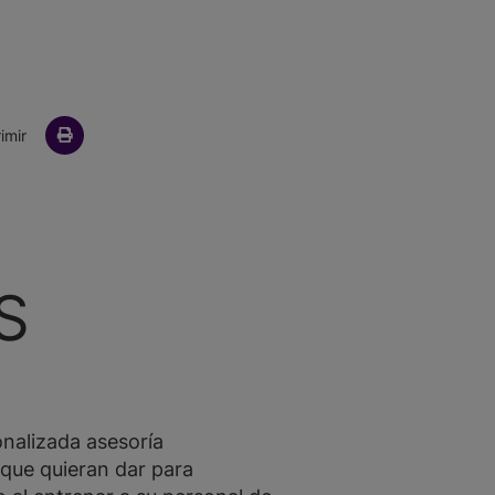
ail
imir
S
nalizada asesoría
que quieran dar para