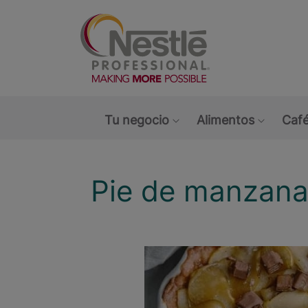
Main navigation menu
Tu negocio
Alimentos
Café
Show submenu: Tu ne
Show s
Pie de manzana
O