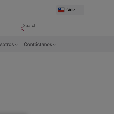
CHOOSE
Chile
MARKET
Buscar
Buscar
sotros
Contáctanos
u: Tendencias
Show submenu: Sobre Nosotros
Show submenu: Contáctan