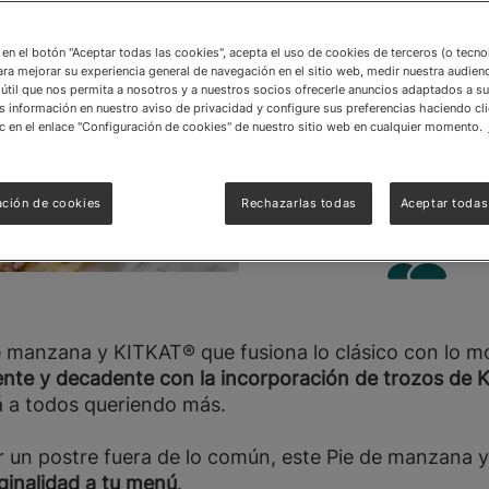
Tiem
c en el botón "Aceptar todas las cookies", acepta el uso de cookies de terceros (o tecn
ara mejorar su experiencia general de navegación en el sitio web, medir nuestra audienc
útil que nos permita a nosotros y a nuestros socios ofrecerle anuncios adaptados a su
información en nuestro aviso de privacidad y configure sus preferencias haciendo cli
c en el enlace "Configuración de cookies" de nuestro sitio web en cualquier momento.
Difi
ación de cookies
Rechazarlas todas
Aceptar todas
Cant
de manzana y KITKAT® que fusiona lo clásico con lo m
jiente y decadente con la incorporación de trozos de
K
rá a todos queriendo más.
 un postre fuera de lo común, este Pie de manzana y 
ginalidad a tu menú
.