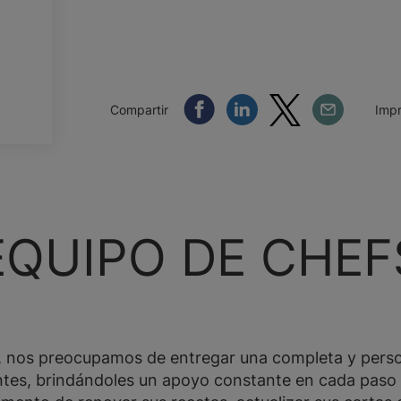
Compartir Facebook
Compartir Linkedin
Compartir Twitter
Compartir Em
Compartir
Impr
EQUIPO DE CHEF
, nos preocupamos de entregar una completa y perso
ntes, brindándoles un apoyo constante en cada paso 