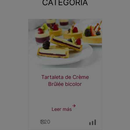
CATEGORÍA
Tartaleta de Crème
Brûlée bicolor
Leer más
sobre
Tartaleta
1:20
de