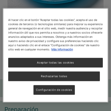
Al hacer clic en el botón "Aceptar todas las cookies", acepta el uso de
cookies de terceros (o tecnologías similares) para mejorar su experiencia
general de navegación en el sitio web, medir nuestra audiencia y recopilar
información útil que nos permita a nosotros y a nuestros socios ofrecerle
Tiempo de preparación
Cantidad de 
anuncios adaptados a sus intereses. Obtenga más información en
nuestro aviso de privacidad y configure sus preferencias haciendo clic
aquí o haciendo clic en el enlace "Configuración de cookies" de nuestro
40 min
Dificultad
Intermedio
4
sitio web en cualquier momento.
Más información
Tarta de Ganache de Chocolate blanco, coco y
Aceptar todas las cookies
merengue
Rechazarlas todas
Ingredientes
Most
Configuración de cookies
Preparación