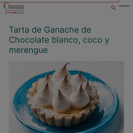
Skip
to
main
content
Tarta de Ganache de
Chocolate blanco, coco y
merengue
Open image gallery in po