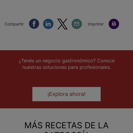
Compartir Facebook
Compartir Linkedin
Compartir Twitter
Compartir Email
Compartir
Imprimir
¿Tenés un negocio gastronómico? Conoce
nuestras soluciones para profesionales.
¡Explora ahora!
MÁS RECETAS DE LA