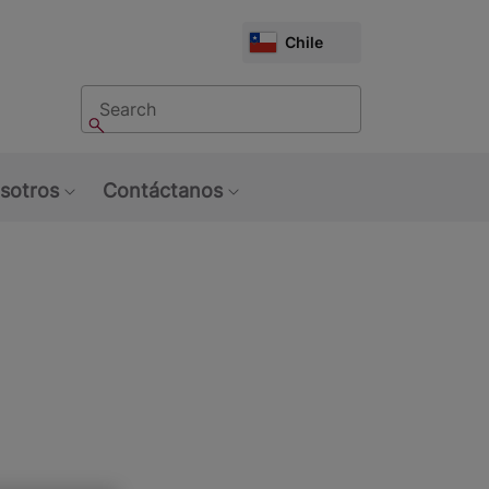
CHOOSE
Chile
MARKET
Buscar
Buscar
sotros
Contáctanos
u: Tendencias
Show submenu: Sobre Nosotros
Show submenu: Contáctan