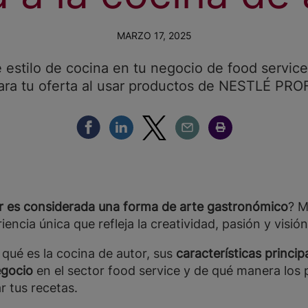
MARZO 17, 2025
 estilo de cocina en tu negocio de food servic
para tu oferta al usar productos de NESTLÉ PR
Compartir Facebook
Compartir Linkedin
Compartir Twitter
Compartir Email
Compartir Imprimir
r es considerada una forma de arte gastronómico
? M
riencia única que refleja la creatividad, pasión y visió
 qué es la cocina de autor, sus
características princi
egocio
en el sector food service y de qué manera lo
 tus recetas.