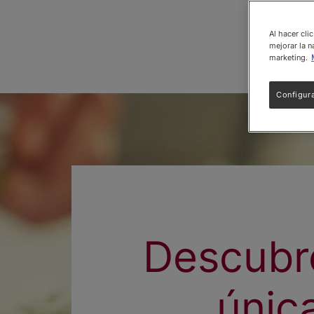
Al hacer cli
mejorar la n
marketing.
Configur
Descubre
únic