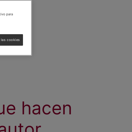
tivo para
 las cookies
que hacen
autor