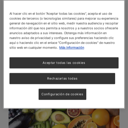
fundamental entender cómo desinfectar frutas y
verduras de manera correcta.
Al hacer clic en el botón "Aceptar todas las cookies", acepta el uso de
cookies de terceros (o tecnologías similares) para mejorar su experiencia
Aquí te compartimos algunas de las razones más
general de navegación en el sitio web, medir nuestra audiencia y recopilar
información útil que nos permita a nosotros y a nuestros socios ofrecerle
importantes:
anuncios adaptados a sus intereses. Obtenga más información en
nuestro aviso de privacidad y configure sus preferencias haciendo clic
aquí o haciendo clic en el enlace "Configuración de cookies" de nuestro
Prevención de enfermedades
sitio web en cualquier momento.
Más información
Aceptar todas las cookies
Rechazarlas todas
Configuración de cookies