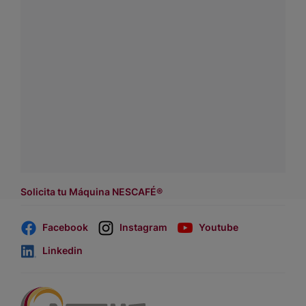
¿Tienes alguna pregunta?
Conecta con Nestlé Professional Chile y recibe asesoría
sobre productos, servicios y equipos pensados para tu
negocio.
Contáctanos:
completa
este formulario
o haz tus pedidos
a
WhatsApp Lara
Dónde comprar:
accede a nuestras soluciones con
asesores de venta
.
Solicita tu Máquina NESCAFÉ®
Facebook
Instagram
Youtube
Linkedin