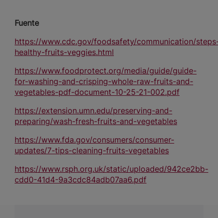
Fuente
https://www.cdc.gov/foodsafety/communication/steps
healthy-fruits-veggies.html
https://www.foodprotect.org/media/guide/guide-
for-washing-and-crisping-whole-raw-fruits-and-
vegetables-pdf-document-10-25-21-002.pdf
https://extension.umn.edu/preserving-and-
preparing/wash-fresh-fruits-and-vegetables
https://www.fda.gov/consumers/consumer-
updates/7-tips-cleaning-fruits-vegetables
https://www.rsph.org.uk/static/uploaded/942ce2bb-
cdd0-41d4-9a3cdc84adb07aa6.pdf