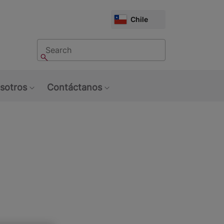
CHOOSE
Chile
MARKET
Buscar
Buscar
sotros
Contáctanos
u: Tendencias
Show submenu: Sobre Nosotros
Show submenu: Contáctan