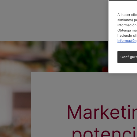
Al hacer cli
similares) p
información 
Obtenga más 
haciendo cli
información
Configur
Marketi
potenci