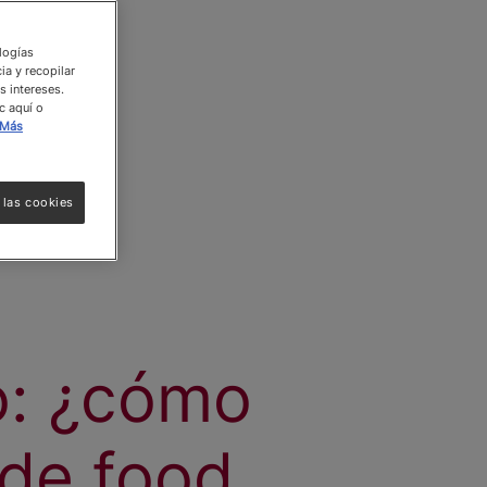
ologías
ia y recopilar
s intereses.
c aquí o
Más
 las cookies
o: ¿cómo
 de food