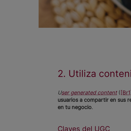
2. Utiliza conte
U
ser generated content
(
[Br1
usuarios a compartir en sus r
en tu negocio
.
Claves del UGC