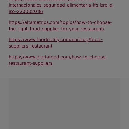
internacionales-seguridad-alimentaria-ifs-brc-e-
iso-220002018/
https://altametrics.com/topics/how-to-choose-
the-right-food-supplier-for-your-restaurant/
https://www.foodnotify.com/en/blog/food-
suppliers-restaurant
https://www.gloriafood.com/how-to-choose-
restaurant-suppliers
¿Tienes alguna pregunta?
Conecta con Nestlé Professional Chile y recibe asesoría
sobre productos, servicios y equipos pensados para tu
negocio.
Contáctanos:
completa
este formulario
o haz tus pedidos