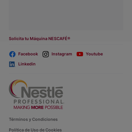
a
WhatsApp Lara
Dónde comprar:
accede a nuestras soluciones con
asesores de venta
.
Solicita tu Máquina NESCAFÉ®
Facebook
Instagram
Youtube
Linkedin
Footer
Términos y Condiciones
Política de Uso de Cookies