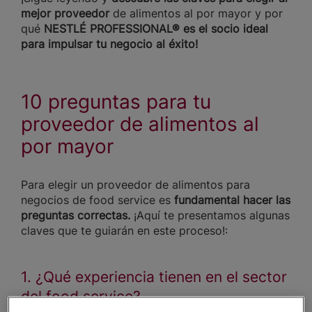
mejor proveedor
de alimentos al por mayor y por
qué
NESTLÉ PROFESSIONAL® es el socio ideal
para impulsar tu negocio al éxito!
10 preguntas para tu
proveedor de alimentos al
por mayor
Para elegir un proveedor de alimentos para
negocios de food service es
fundamental hacer las
preguntas correctas.
¡Aquí te presentamos algunas
claves que te guiarán en este proceso!:
1. ¿Qué experiencia tienen en el sector
del food service?