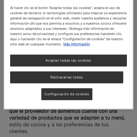
Un abastecedor con experiencia en la industria del
Al hacer clic en el botón "Aceptar todas las cookies", acepta el uso de
cookies de terceros (o tecnologías similares) para mejorar su experiencia
food service entiende las necesidades específicas
general de navegación en el sitio web, medir nuestra audiencia y recopilar
de negocios como el tuyo.
Investigar y preguntar
información útil que nos permita a nosotros y a nuestros socios ofrecerle
sobre su trayectoria, qué tipo de clientes atienden
anuncios adaptados a sus intereses. Obtenga más información en
y cómo se adaptan a las demandas del sector
te
nuestro aviso de privacidad y configure sus preferencias haciendo clic
aquí o haciendo clic en el enlace "Configuración de cookies" de nuestro
dará una idea de su capacidad para satisfacer tus
sitio web en cualquier momento.
Más información
requerimientos.
Aceptar todas las cookies
2. ¿Ofrecen productos que se ajusten
a mi tipo de negocio?
Rechazarlas todas
Cada negocio es único. Un restaurante gourmet
Configuración de cookies
tendrá necesidades diferentes a las de una
cafetería o un servicio de catering.
Asegúrate de
que el proveedor de alimentos cuente con una
variedad de productos que se adapten a tu menú
,
estilo de cocina y a las preferencias de tus
clientes.