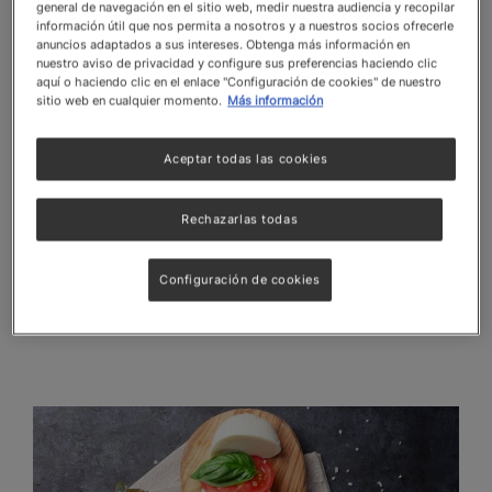
general de navegación en el sitio web, medir nuestra audiencia y recopilar
profesionalismo y cuidado en cada detalle. Desde
información útil que nos permita a nosotros y a nuestros socios ofrecerle
los platillos más simples hasta los más
anuncios adaptados a sus intereses. Obtenga más información en
nuestro aviso de privacidad y configure sus preferencias haciendo clic
sofisticados,
la técnica adecuada mejora la
aquí o haciendo clic en el enlace "Configuración de cookies" de nuestro
presentación,
haciendo que cada preparación sea
sitio web en cualquier momento.
Más información
visualmente atractiva para los comensales.
Por otro lado, dominar este arte culinario facilita el
Aceptar todas las cookies
trabajo en equipo. Cada chef sabe exactamente
cómo deben estar los ingredientes,
agilizando el
Rechazarlas todas
flujo de trabajo
y reduciendo los márgenes de
error.
Configuración de cookies
También puedes leer:
Tipos de fondos de cocina: el
secreto para el mejor sabor de tus platos