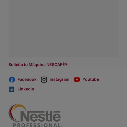
sobre productos, servicios y equipos pensados para tu
negocio.
Contáctanos:
completa
este formulario
o haz tus pedidos
a
WhatsApp Lara
Dónde comprar:
accede a nuestras soluciones con
asesores de venta
.
Solicita tu Máquina NESCAFÉ®
Facebook
Instagram
Youtube
Linkedin