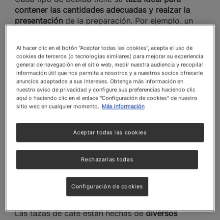
contener las cantidades adecuadas y realzar la
presentación
de la preparación. Por ejemplo, un
espresso
requiere una tacita pequeña y cóncava,
mientras que un café latte necesita una más
Al hacer clic en el botón "Aceptar todas las cookies", acepta el uso de
grande y alta.
cookies de terceros (o tecnologías similares) para mejorar su experiencia
general de navegación en el sitio web, medir nuestra audiencia y recopilar
información útil que nos permita a nosotros y a nuestros socios ofrecerle
anuncios adaptados a sus intereses. Obtenga más información en
Si aún no sabes cuáles son los 10 tipos
nuestro aviso de privacidad y configure sus preferencias haciendo clic
de cafés básicos ¡Haz clic aquí!
aquí o haciendo clic en el enlace "Configuración de cookies" de nuestro
sitio web en cualquier momento.
Más información
Aceptar todas las cookies
Descubre más
Rechazarlas todas
Configuración de cookies
2. El material de la taza
Las tazas de café están hechas de
diversos