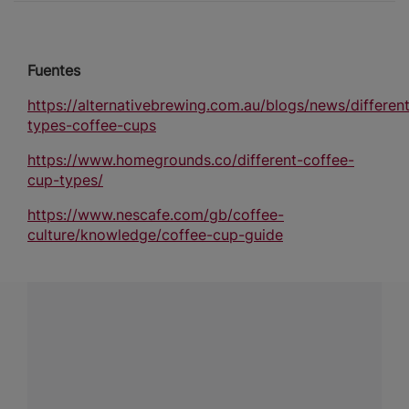
Fuentes
https://alternativebrewing.com.au/blogs/news/differen
types-coffee-cups
https://www.homegrounds.co/different-coffee-
cup-types/
https://www.nescafe.com/gb/coffee-
culture/knowledge/coffee-cup-guide
¿Tienes alguna pregunta?
Conecta con Nestlé Professional Chile y recibe asesoría
sobre productos, servicios y equipos pensados para tu
negocio.