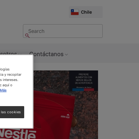
CHOOSE
Chile
MARKET
Buscar
Buscar
sotros
Contáctanos
u: Tendencias
Show submenu: Sobre Nosotros
Show submenu: Contáctan
ologías
ia y recopilar
s intereses.
c aquí o
Más
 las cookies