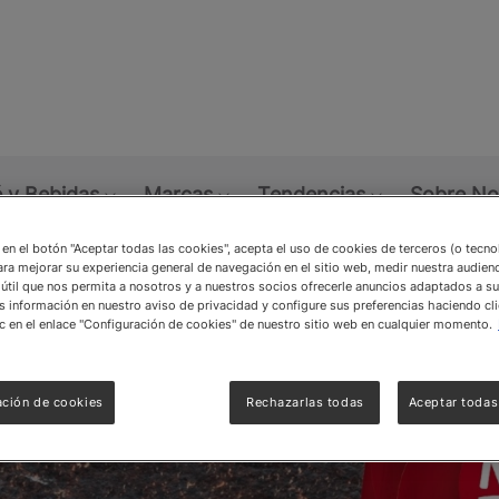
Skip
to
main
content
 y Bebidas
Marcas
Tendencias
Sobre No
gocio
ubmenu: Alimentos
Show submenu: Café y Bebidas
Show submenu: Marcas
Show submen
c en el botón "Aceptar todas las cookies", acepta el uso de cookies de terceros (o tecn
ara mejorar su experiencia general de navegación en el sitio web, medir nuestra audienc
útil que nos permita a nosotros y a nuestros socios ofrecerle anuncios adaptados a su
información en nuestro aviso de privacidad y configure sus preferencias haciendo cli
c en el enlace "Configuración de cookies" de nuestro sitio web en cualquier momento.
ación de cookies
Rechazarlas todas
Aceptar todas