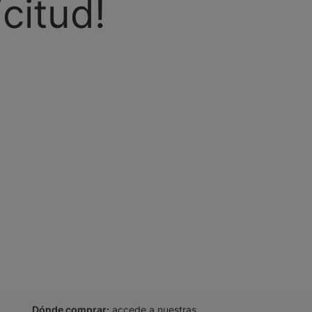
citud!
Dónde comprar:
accede a nuestras