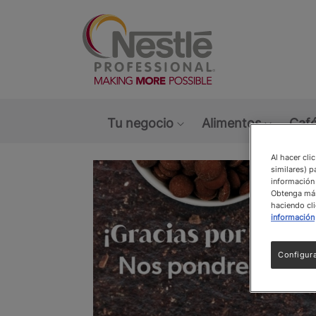
Main navigation menu
Tu negocio
Alimentos
Café
Show submenu: Tu ne
Show s
Al hacer cli
similares) p
información 
Obtenga más 
haciendo cli
información
Configur