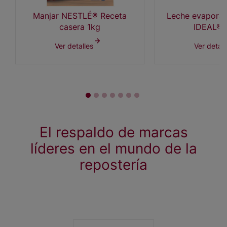
Manjar NESTLÉ® Receta
Leche evapora
casera 1kg
IDEAL® 
Ver detalles
Ver detall
El respaldo de marcas
líderes en el mundo de la
repostería