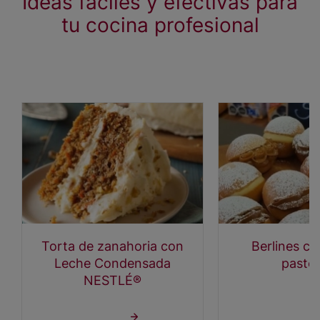
Ideas fáciles y efectivas para
tu cocina profesional
Torta de zanahoria con
Berlines c
Leche Condensada
pastel
NESTLÉ®