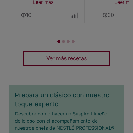
Leer más
sobre
Leer má
Torta
0:10
3:00
de
zanahoria
con
Leche
Condensada
NESTLÉ®
Ver más recetas
Prepara un clásico con nuestro
toque experto
Descubre cómo hacer un Suspiro Limeño
delicioso con el acompañamiento de
nuestros chefs de NESTLÉ PROFESSIONAL®.