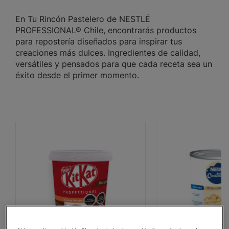
En Tu Rincón Pastelero de NESTLÉ
PROFESSIONAL® Chile, encontrarás productos
para repostería diseñados para inspirar tus
creaciones más dulces. Ingredientes de calidad,
versátiles y pensados para que cada receta sea un
éxito desde el primer momento.