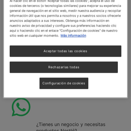
Al hacer clic en el botón "Aceptar todas las cookies", acepta el uso de
cookies de terceros (o tecnologías similares) para mejorar su experiencia
general de navegación en el sitio web, medir nuestra audiencia y recopilar
Crema KITKAT® Untable de
Leche Condens
información útil que nos permita a nosotros y a nuestros socios ofrecerle
NESTLÉ® 6x1.01 kg
NESTLÉ® 
anuncios adaptados a sus intereses. Obtenga más información en
nuestro aviso de privacidad y configure sus preferencias haciendo clic
aquí o haciendo clic en el enlace "Configuración de cookies" de nuestro
Ver detalles
Ver detall
sitio web en cualquier momento.
Más información
Aceptar todas las cookies
Rechazarlas todas
Contacta a nuestro equipo
Configuración de cookies
¿Tienes un negocio y necesitas
productos Nestlé?