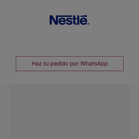
Haz tu pedido por WhatsApp
¿Tienes alguna pregunta?
Conecta con Nestlé Professional Chile y recibe asesoría
sobre productos, servicios y equipos pensados para tu
negocio.
Contáctanos:
completa
este formulario
o haz tus pedidos