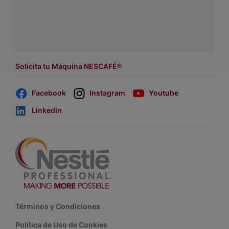
a
WhatsApp Lara
Dónde comprar:
accede a nuestras soluciones con
asesores de venta
.
Solicita tu Máquina NESCAFÉ®
Facebook
Instagram
Youtube
Linkedin
Footer
Términos y Condiciones
Política de Uso de Cookies