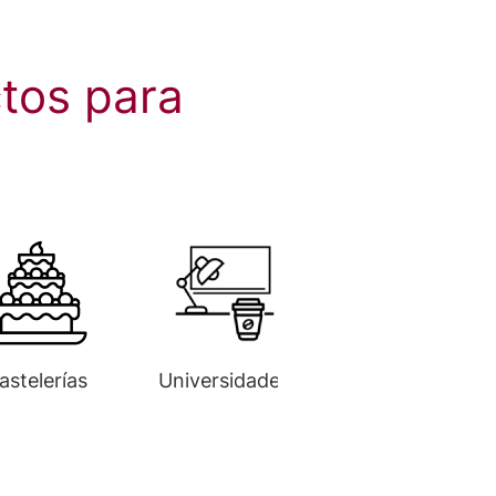
tos para
astelerías
Universidades