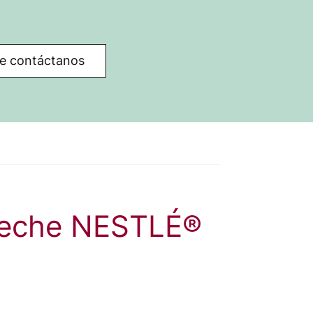
nte contáctanos
 Leche NESTLÉ®