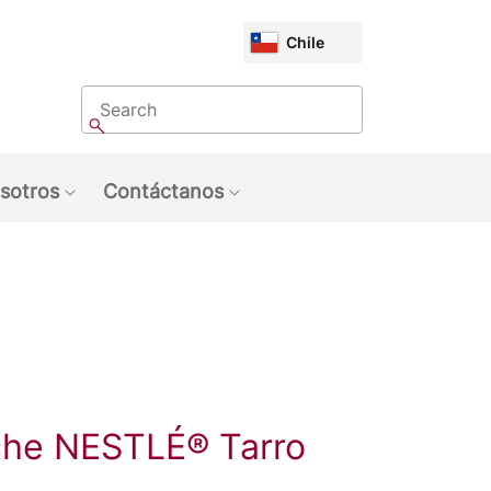
CHOOSE
Chile
MARKET
Buscar
Buscar
sotros
Contáctanos
u: Tendencias
Show submenu: Sobre Nosotros
Show submenu: Contáctan
che NESTLÉ® Tarro
8