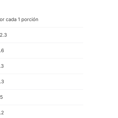
or cada 1 porción
2.3
.6
.3
.3
.5
.2