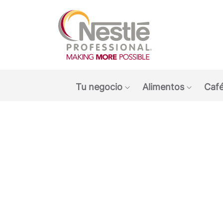
Main navigation menu
Tu negocio
Alimentos
Café
Show submenu: Tu ne
Show s
Open i