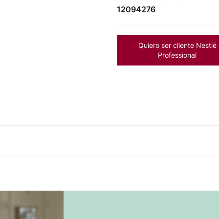
12094276
Quiero ser cliente Nestlé
Professional