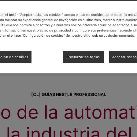
c en el botón "Aceptar todas las cookies", acepta el uso de cookies de terceros (o tecn
ara mejorar su experiencia general de navegación en el sitio web, medir nuestra audienc
útil que nos permita a nosotros y a nuestros socios ofrecerle anuncios adaptados a su
información en nuestro aviso de privacidad y configure sus preferencias haciendo cli
c en el enlace "Configuración de cookies" de nuestro sitio web en cualquier momento.
ación de cookies
Rechazarlas todas
Aceptar todas
[CL] GUÍAS NESTLÉ PROFESSIONAL
o de la automat
 la industria del