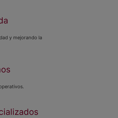
da
idad y mejorando la
mos
operativos.
cializados