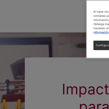
Al hacer cli
similares) p
información 
Obtenga más 
haciendo cli
información
Configur
Impact
para