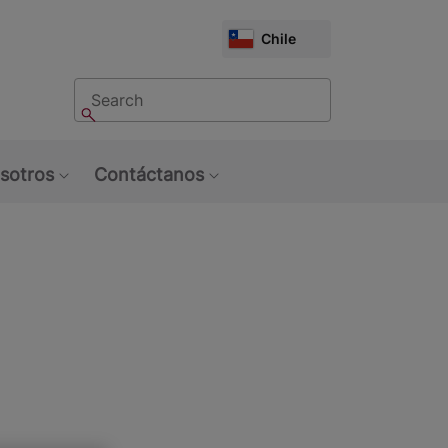
CHOOSE
Chile
MARKET
Buscar
Buscar
sotros
Contáctanos
u: Tendencias
Show submenu: Sobre Nosotros
Show submenu: Contáctan