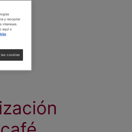
ologías
ia y recopilar
s intereses.
c aquí o
Más
 las cookies
ización
 café