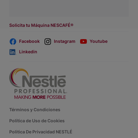
Dónde comprar:
accede a nuestras soluciones con
asesores de venta
.
Solicita tu Máquina NESCAFÉ®
Facebook
Instagram
Youtube
Linkedin
Footer
Términos y Condiciones
Política de Uso de Cookies
Politica De Privacidad NESTLÉ