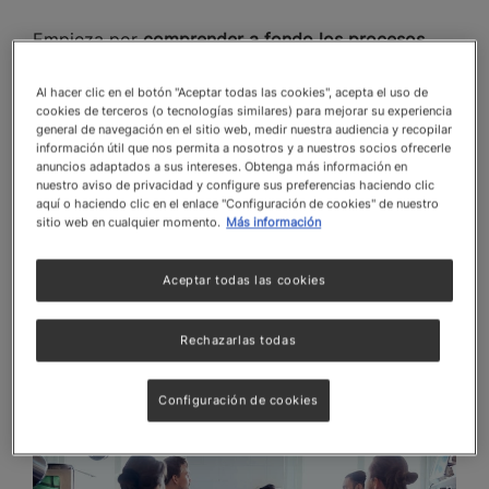
Empieza por
comprender a fondo los procesos
actuales de tu negocio
y tomar decisiones
informadas sobre qué áreas automatizar para
Al hacer clic en el botón "Aceptar todas las cookies", acepta el uso de
obtener el máximo beneficio.
cookies de terceros (o tecnologías similares) para mejorar su experiencia
general de navegación en el sitio web, medir nuestra audiencia y recopilar
información útil que nos permita a nosotros y a nuestros socios ofrecerle
Realiza un
mapeo detallado de cada paso
, desde
anuncios adaptados a sus intereses. Obtenga más información en
la recepción de materias primas hasta la entrega
nuestro aviso de privacidad y configure sus preferencias haciendo clic
del producto final.
aquí o haciendo clic en el enlace "Configuración de cookies" de nuestro
sitio web en cualquier momento.
Más información
Identifica tareas repetitivas y manuales,
ineficiencias, desperdicios y áreas donde la
Aceptar todas las cookies
automatización podría tener mayor impacto
–“cuellos de botella”–.
Rechazarlas todas
Configuración de cookies