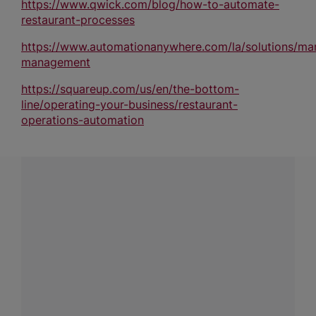
https://www.qwick.com/blog/how-to-automate-
restaurant-processes
https://www.automationanywhere.com/la/solutions/man
management
https://squareup.com/us/en/the-bottom-
line/operating-your-business/restaurant-
operations-automation
¿Tienes alguna pregunta?
Conecta con Nestlé Professional Chile y recibe asesoría
sobre productos, servicios y equipos pensados para tu
negocio.
Contáctanos:
completa
este formulario
o haz tus pedidos
a
WhatsApp Lara