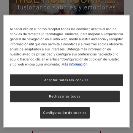
Al hacer clic en el botón "Aceptar todas las cookies", acepta el uso de
cookies de terceros (o tecnologías similares) para mejorar su experiencia
general de navegación en el sitio web, medir nuestra audiencia y recopilar
información útil que nos permita a nosotros y a nuestros socios ofrecerle
¿Qué encontrarás en este artículo?
anuncios adaptados a sus intereses. Obtenga más información en
nuestro aviso de privacidad y configure sus preferencias haciendo clic
aquí o haciendo clic en el enlace "Configuración de cookies" de nuestro
¿Qué es la estimulación multisensorial y cómo
sitio web en cualquier momento.
Más información
aplicarla sin reformas costosas
Cómo los sonidos, aromas, luces y texturas
Aceptar todas las cookies
influyen en la percepción del sabor
Ideas para mejorar la experiencia sensorial con
Rechazarlas todas
pequeños cambios en tu restaurante
Claves para capacitar al equipo y convertir lo
Configuración de cookies
sensorial en tu sello de marca