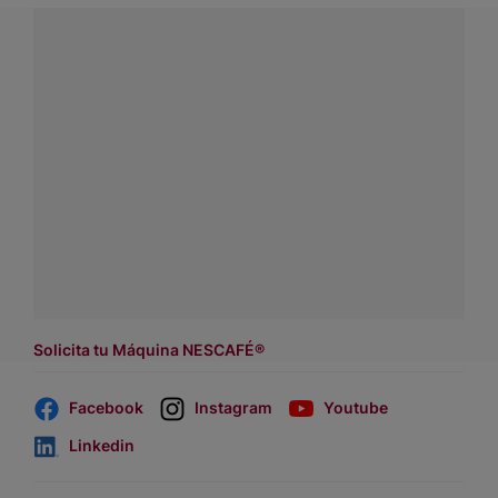
¿Tienes alguna pregunta?
Conecta con Nestlé Professional Chile y recibe asesoría
sobre productos, servicios y equipos pensados para tu
negocio.
Contáctanos:
completa
este formulario
o haz tus pedidos
a
WhatsApp Lara
Dónde comprar:
accede a nuestras soluciones con
asesores de venta
.
Solicita tu Máquina NESCAFÉ®
Facebook
Instagram
Youtube
Linkedin