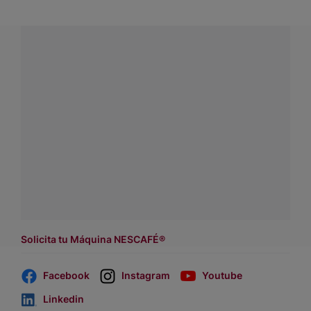
¿Tienes alguna pregunta?
Conecta con Nestlé Professional Chile y recibe asesoría
sobre productos, servicios y equipos pensados para tu
negocio.
Contáctanos:
completa
este formulario
o haz tus pedidos
a
WhatsApp Lara
Dónde comprar:
accede a nuestras soluciones con
asesores de venta
.
Solicita tu Máquina NESCAFÉ®
Facebook
Instagram
Youtube
Linkedin