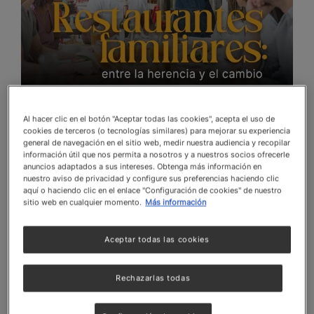
¿Qué encontrarás en este artículo?
Al hacer clic en el botón "Aceptar todas las cookies", acepta el uso de
cookies de terceros (o tecnologías similares) para mejorar su experiencia
general de navegación en el sitio web, medir nuestra audiencia y recopilar
Cómo adaptar tu restaurante familiar sin romper
información útil que nos permita a nosotros y a nuestros socios ofrecerle
con la tradición.
anuncios adaptados a sus intereses. Obtenga más información en
nuestro aviso de privacidad y configure sus preferencias haciendo clic
Claves para atraer nuevos comensales sin alejar a
aquí o haciendo clic en el enlace "Configuración de cookies" de nuestro
los clientes fieles.
sitio web en cualquier momento.
Más información
Estrategias prácticas para integrar tecnología con
calidez humana.
Aceptar todas las cookies
Consejos para gestionar el relevo generacional
con éxito y armonía.
Rechazarlas todas