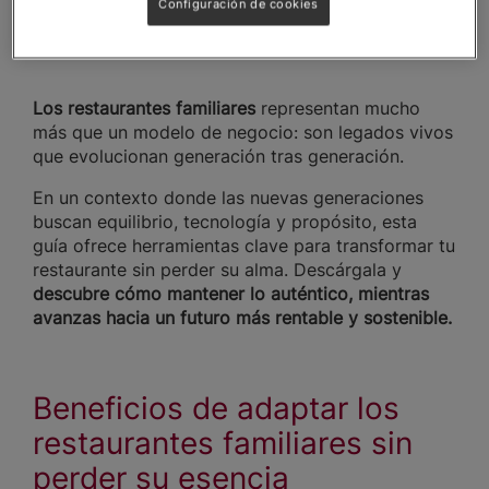
Configuración de cookies
Descarga aquí
Los restaurantes familiares
representan mucho
más que un modelo de negocio: son legados vivos
que evolucionan generación tras generación.
En un contexto donde las nuevas generaciones
buscan equilibrio, tecnología y propósito, esta
guía ofrece herramientas clave para transformar tu
restaurante sin perder su alma. Descárgala y
descubre cómo mantener lo auténtico, mientras
avanzas hacia un futuro más rentable y sostenible.
Beneficios de adaptar los
restaurantes familiares sin
perder su esencia