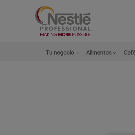
Main navigation menu
Tu negocio
Alimentos
Café
Show submenu: Tu ne
Show s
Open i