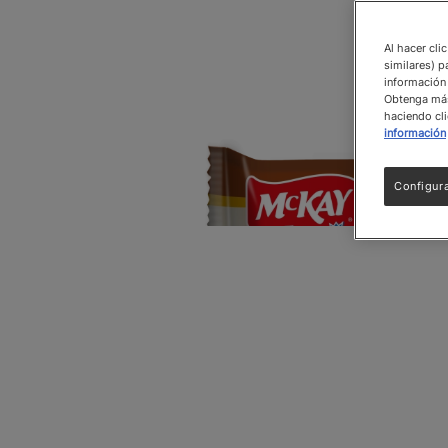
Al hacer cli
similares) p
información 
Obtenga más 
haciendo cli
información
Configur