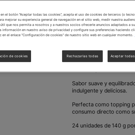
La Galleta ALTEZA® Obl
la crocancia característi
c en el botón "Aceptar todas las cookies", acepta el uso de cookies de terceros (o tecn
cremoso de chocolate y va
ara mejorar su experiencia general de navegación en el sitio web, medir nuestra audienc
útil que nos permita a nosotros y a nuestros socios ofrecerle anuncios adaptados a su
textura ligera la convier
información en nuestro aviso de privacidad y configure sus preferencias haciendo cli
acompañar postres, cafés
c en el enlace "Configuración de cookies" de nuestro sitio web en cualquier momento.
disfrutar como snack en 
alternativa versátil y pr
de foodservice que busc
ación de cookies
Rechazarlas todas
Aceptar todas
Oblea crujiente con relle
Sabor suave y equilibrad
indulgente y deliciosa.
Perfecta como topping pa
consumo directo como s
24 unidades de 140 g por