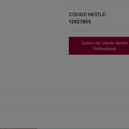
CÓDIGO NESTLÉ:
12627855
Quiero ser cliente Nestlé
Professional