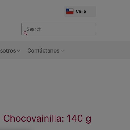
CHOOSE
Chile
MARKET
Buscar
Buscar
sotros
Contáctanos
u: Tendencias
Show submenu: Sobre Nosotros
Show submenu: Contáctan
Chocovainilla: 140 g