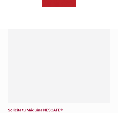
¿Tienes alguna pregunta?
Conecta con Nestlé Professional Chile y recibe asesoría
sobre productos, servicios y equipos pensados para tu
negocio.
Contáctanos:
completa
este formulario
o haz tus pedidos
a
WhatsApp Lara
Dónde comprar:
accede a nuestras soluciones con
asesores de venta
.
Solicita tu Máquina NESCAFÉ®