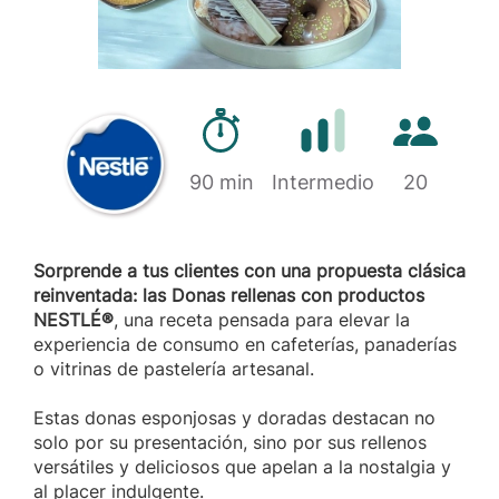
Tiempo de preparación
Cantidad d
Marca
90 min
Dificultad
Intermedio
20
Sorprende a tus clientes con una propuesta clásica
reinventada: las Donas rellenas con productos
NESTLÉ®
, una receta pensada para elevar la
experiencia de consumo en cafeterías, panaderías
o vitrinas de pastelería artesanal.
Estas donas esponjosas y doradas destacan no
solo por su presentación, sino por sus rellenos
versátiles y deliciosos que apelan a la nostalgia y
al placer indulgente.