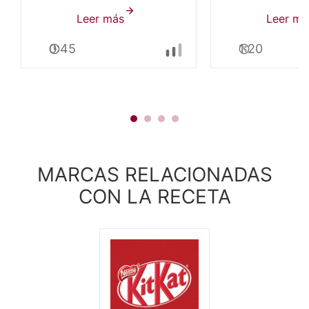
Leer más
sobre
Leer má
Galletas
0:45
1:20
de
avena
y
chocolate
KITKAT®
MARCAS RELACIONADAS
CON LA RECETA