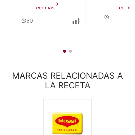
Leer más
sobre
Leer má
Gnocchi
0:50
de
Papa
con
Salsa
Bolognesa
MARCAS RELACIONADAS A
LA RECETA