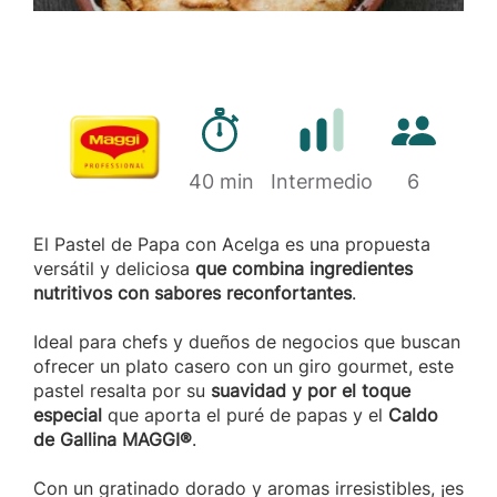
Tiempo de preparación
Cantidad d
Marca
40 min
Dificultad
Intermedio
6
El Pastel de Papa con Acelga es una propuesta
versátil y deliciosa
que combina ingredientes
nutritivos con sabores reconfortantes
.
Ideal para chefs y dueños de negocios que buscan
ofrecer un plato casero con un giro gourmet, este
pastel resalta por su
suavidad y por el toque
especial
que aporta el puré de papas y el
Caldo
de Gallina MAGGI®
.
Con un gratinado dorado y aromas irresistibles, ¡es