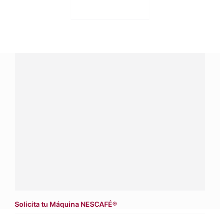
¿Tienes alguna pregunta?
Conecta con Nestlé Professional Chile y recibe asesoría
sobre productos, servicios y equipos pensados para tu
negocio.
Contáctanos:
completa
este formulario
o haz tus pedidos
a
WhatsApp Lara
Dónde comprar:
accede a nuestras soluciones con
asesores de venta
.
Solicita tu Máquina NESCAFÉ®