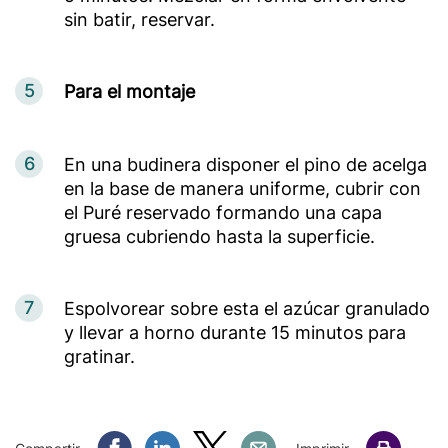
sin batir, reservar.
5
Para el montaje
6
En una budinera disponer el pino de acelga
en la base de manera uniforme, cubrir con
el Puré reservado formando una capa
gruesa cubriendo hasta la superficie.
7
Espolvorear sobre esta el azúcar granulado
y llevar a horno durante 15 minutos para
gratinar.
Compartir Facebook
Compartir Linkedin
Compartir Twitter
Compartir Email