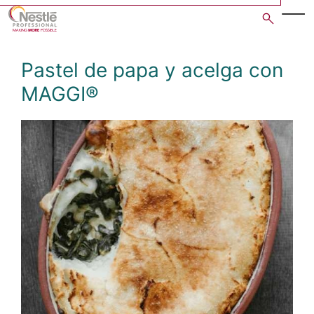
Skip
to
main
content
Pastel de papa y acelga con
MAGGI®
Open image gallery in po