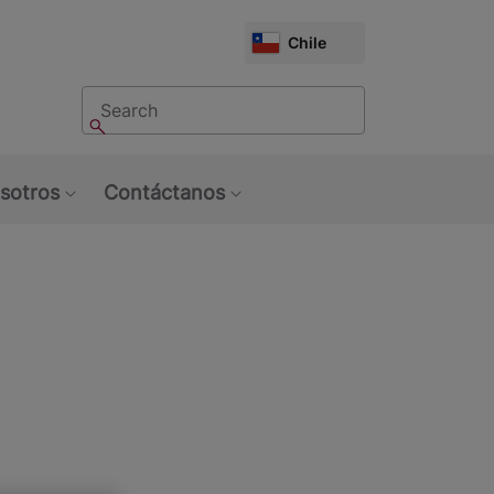
CHOOSE
Chile
MARKET
Buscar
Buscar
sotros
Contáctanos
u: Tendencias
Show submenu: Sobre Nosotros
Show submenu: Contáctan