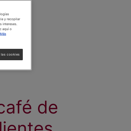
ologías
ia y recopilar
s intereses.
c aquí o
Más
 las cookies
café de
lientes