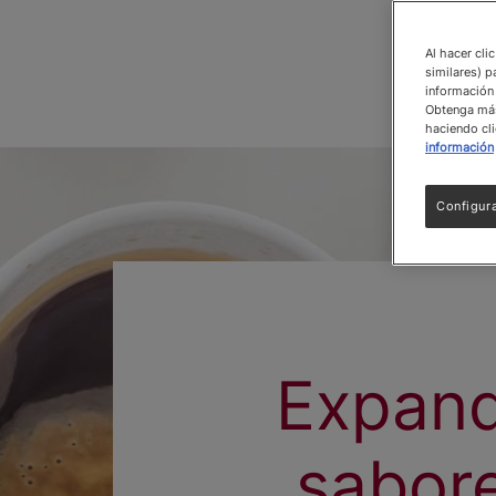
Al hacer cli
similares) p
información 
Obtenga más 
haciendo cli
información
Configur
Expand
sabore