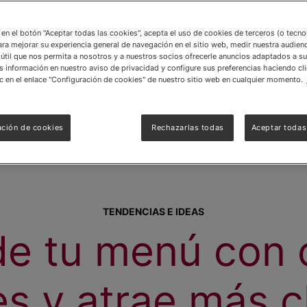
c en el botón "Aceptar todas las cookies", acepta el uso de cookies de terceros (o tecn
ara mejorar su experiencia general de navegación en el sitio web, medir nuestra audienc
útil que nos permita a nosotros y a nuestros socios ofrecerle anuncios adaptados a su
información en nuestro aviso de privacidad y configure sus preferencias haciendo cli
c en el enlace "Configuración de cookies" de nuestro sitio web en cualquier momento.
ación de cookies
Rechazarlas todas
Aceptar todas
TENDENCIAS E IDEAS
e tu menú con 
s y atrae más c