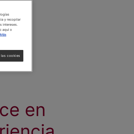
ologías
ia y recopilar
s intereses.
c aquí o
Más
 las cookies
ice en
riencia