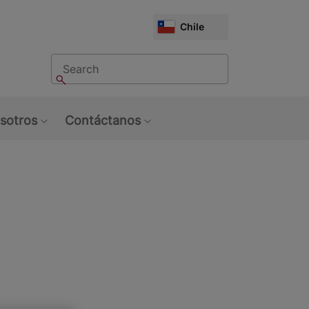
CHOOSE
Chile
MARKET
Buscar
Buscar
sotros
Contáctanos
u: Tendencias
Show submenu: Sobre Nosotros
Show submenu: Contáctan