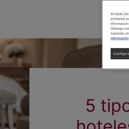
Al hacer cli
similares) p
información 
Obtenga más 
haciendo cli
información
Configur
5 tip
hotele