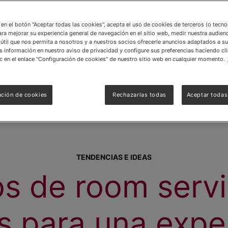
c en el botón "Aceptar todas las cookies", acepta el uso de cookies de terceros (o tecn
ara mejorar su experiencia general de navegación en el sitio web, medir nuestra audienc
útil que nos permita a nosotros y a nuestros socios ofrecerle anuncios adaptados a su
información en nuestro aviso de privacidad y configure sus preferencias haciendo cli
c en el enlace "Configuración de cookies" de nuestro sitio web en cualquier momento.
ación de cookies
Rechazarlas todas
Aceptar todas
TENDENCIAS E IDEAS
os de room serv
s para una expe