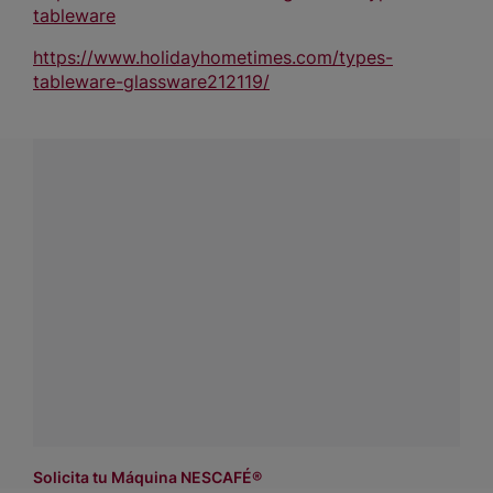
tableware
https://www.holidayhometimes.com/types-
tableware-glassware212119/
¿Tienes alguna pregunta?
Conecta con Nestlé Professional Chile y recibe asesoría
sobre productos, servicios y equipos pensados para tu
negocio.
Contáctanos:
completa
este formulario
o haz tus pedidos
a
WhatsApp Lara
Dónde comprar:
accede a nuestras soluciones con
asesores de venta
.
Solicita tu Máquina NESCAFÉ®