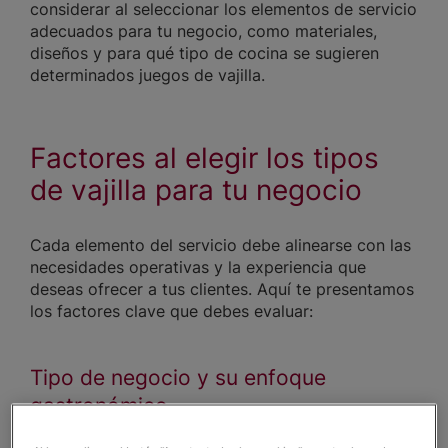
considerar al seleccionar los elementos de servicio
adecuados para tu negocio, como materiales,
diseños y para qué tipo de cocina se sugieren
determinados juegos de vajilla.
Factores al elegir los tipos
de vajilla para tu negocio
Cada elemento del servicio debe alinearse con las
necesidades operativas y la experiencia que
deseas ofrecer a tus clientes. Aquí te presentamos
los factores clave que debes evaluar:
Tipo de negocio y su enfoque
gastronómico