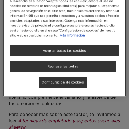
La elección depende del concepto del negocio. Un
Al hacer clic en el botón "Aceptar todas las cookies", acepta el uso de
cookies de terceros (o tecnologías similares) para mejorar su experiencia
restaurante formal puede requerir
piezas de
general de navegación en el sitio web, medir nuestra audiencia y recopilar
porcelana elegante
, mientras que un café casual
información útil que nos permita a nosotros y a nuestros socios ofrecerle
podría beneficiarse de opciones más informales
anuncios adaptados a sus intereses. Obtenga más información en
nuestro aviso de privacidad y configure sus preferencias haciendo clic
como loza o melamina. El enfoque gastronómico
aquí o haciendo clic en el enlace "Configuración de cookies" de nuestro
también dicta el diseño y funcionalidad necesarios
sitio web en cualquier momento.
Más información
para cada plato.
Aceptar todas las cookies
Menú y la presentación de los platillos
Rechazarlas todas
Para platillos con salsas o caldos,
opta por piezas
profundas como platos hondos
. Si ofreces platillos
Configuración de cookies
de alta cocina, una pieza con diseño único puede
realzar la presentación. Asegúrate de que cada
utensilio complemente el tamaño y la estética de
tus creaciones culinarias.
Para conocer más sobre este factor, te invitamos a
leer
4 técnicas de emplatado y aspectos esenciales
al servir.