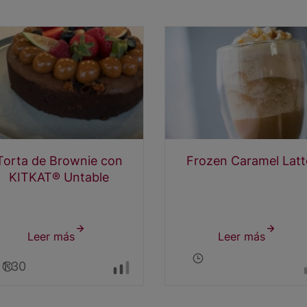
Torta de Brownie con
Frozen Caramel Latt
KITKAT® Untable
Leer más
sobre
Leer más
sobre
Torta
Frozen
1:30
de
Carame
Brownie
Latte
con