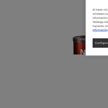
Al hacer cli
similares) p
información 
Obtenga más 
haciendo cli
información
Configur