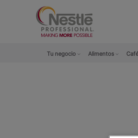
Main navigation menu
Tu negocio
Alimentos
Café
Show submenu: Tu ne
Show s
Open i