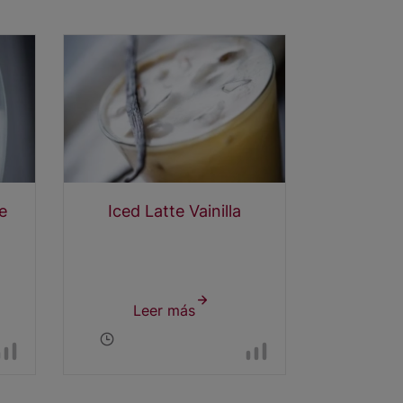
e
Iced Latte Vainilla
Leer más
sobre
Iced
l
Latte
Vainilla