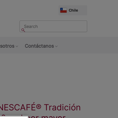
CHOOSE
Chile
MARKET
Buscar
Buscar
sotros
Contáctanos
u: Tendencias
Show submenu: Sobre Nosotros
Show submenu: Contáctan
 NESCAFÉ® Tradición
00 g al por mayor