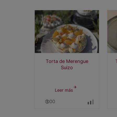
Torta de Merengue
Suizo
Leer más
sobre
Torta
3:00
de
Merengue
Suizo