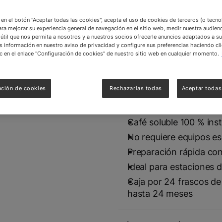
c en el botón "Aceptar todas las cookies", acepta el uso de cookies de terceros (o tecn
Café soluble NESCAFÉ® 
ara mejorar su experiencia general de navegación en el sitio web, medir nuestra audienc
útil que nos permita a nosotros y a nuestros socios ofrecerle anuncios adaptados a su
solución práctica para n
información en nuestro aviso de privacidad y configure sus preferencias haciendo cli
inmediata y control de po
c en el enlace "Configuración de cookies" de nuestro sitio web en cualquier momento.
Ideal para operaciones d
de sabor y aroma recono
servicio en buffets, auto
ación de cookies
Rechazarlas todas
Aceptar todas
agua caliente.
Café soluble 100 % inst
No requiere equipos espe
Preparación rápida con
Ideal para estaciones d
Caja por 24 frascos de 
hasta 24 meses