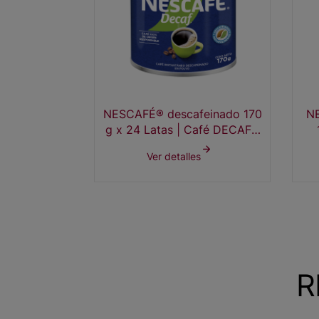
NESCAFÉ® descafeinado 170
NE
g x 24 Latas | Café DECAF®
por mayor
Ver detalles
R