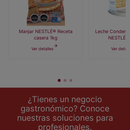
Manjar NESTLÉ® Receta
Leche Condens
casera 1kg
NESTLÉ® 
Ver detalles
Ver detall
¿Tienes un negocio
gastronómico? Conoce
nuestras soluciones para
profesionales.