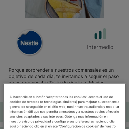
Marca
Dificultad
Intermedio
Porque sorprender a nuestros comensales es un
objetivo de cada día, te invitamos a seguir el paso
a paso de nuestra Tarta de ricotta y Manjar
Pastelero Nestlé®
Al hacer clic en el botón "Aceptar todas las cookies", acepta el uso de
cookies de terceros (o tecnologías similares) para mejorar su experiencia
general de navegación en el sitio web, medir nuestra audiencia y recopilar
Ingredientes
Most
información útil que nos permita a nosotros y a nuestros socios ofrecerle
anuncios adaptados a sus intereses. Obtenga más información en
nuestro aviso de privacidad y configure sus preferencias haciendo clic
aquí o haciendo clic en el enlace "Configuración de cookies" de nuestro