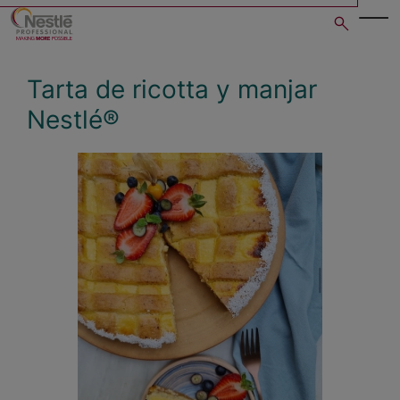
Skip
to
main
content
Tarta de ricotta y manjar
Nestlé®
Open image gallery in po