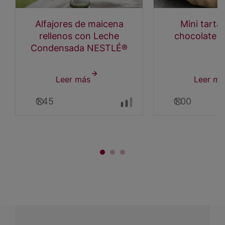
Alfajores de maicena
Mini tarta
rellenos con Leche
chocolate y
Condensada NESTLÉ®
Leer más
sobre
Leer má
Alfajores
1:45
1:00
de
maicena
rellenos
con
Leche
Condensada
NESTLÉ®
¿Tienes alguna pregunta?