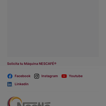
Conecta con Nestlé Professional Chile y recibe asesoría
sobre productos, servicios y equipos pensados para tu
negocio.
Contáctanos:
completa
este formulario
o haz tus pedidos
a
WhatsApp Lara
Dónde comprar:
accede a nuestras soluciones con
asesores de venta
.
Solicita tu Máquina NESCAFÉ®
Facebook
Instagram
Youtube
Linkedin