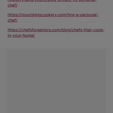
chef/
https://nourishingcookery.com/hire-a-personal-
chef/
https://chefsforseniors.com/blog/chefs-that-cook-
in-your-home/
¿Tienes alguna pregunta?
Conecta con Nestlé Professional Chile y recibe asesoría
sobre productos, servicios y equipos pensados para tu
negocio.
Contáctanos:
completa
este formulario
o haz tus pedidos
a
WhatsApp Lara
Dónde comprar:
accede a nuestras soluciones con