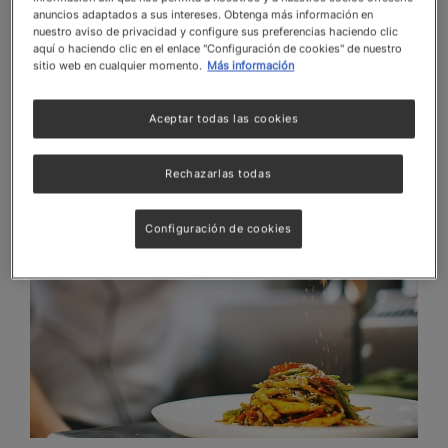
comodidad del hogar del cliente.
¡Esa es la magia
anuncios adaptados a sus intereses. Obtenga más información en
que ofrecen los chefs a domicilio!
nuestro aviso de privacidad y configure sus preferencias haciendo clic
aquí o haciendo clic en el enlace "Configuración de cookies" de nuestro
También puedes leer:
Día Internacional del Chef:
sitio web en cualquier momento.
Más información
celebración y compromiso con la gastronomía
Aceptar todas las cookies
Rechazarlas todas
Configuración de cookies