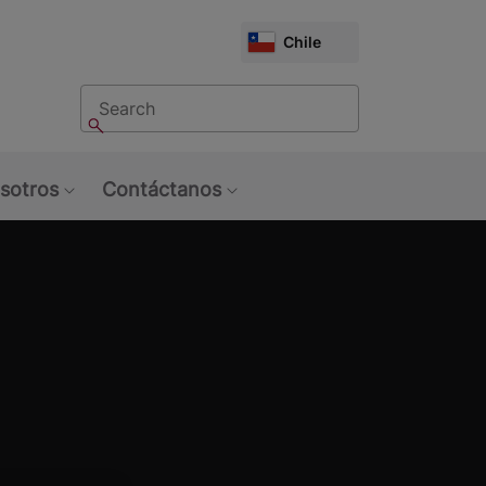
CHOOSE
Chile
MARKET
Buscar
Buscar
sotros
Contáctanos
u: Tendencias
Show submenu: Sobre Nosotros
Show submenu: Contáctan