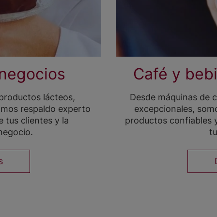
 negocios
Café y beb
productos lácteos,
Desde máquinas de ca
damos respaldo experto
excepcionales, somo
 tus clientes y la
productos confiables y
negocio.
t
s