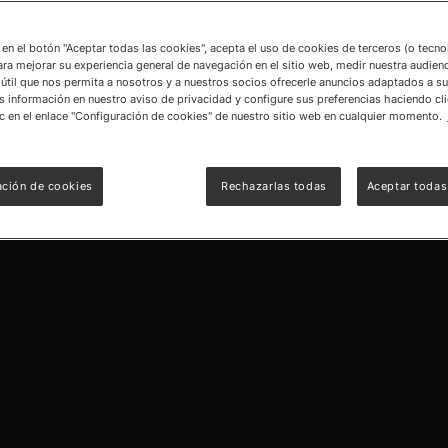
c en el botón "Aceptar todas las cookies", acepta el uso de cookies de terceros (o tecn
ara mejorar su experiencia general de navegación en el sitio web, medir nuestra audienc
útil que nos permita a nosotros y a nuestros socios ofrecerle anuncios adaptados a su
información en nuestro aviso de privacidad y configure sus preferencias haciendo cli
c en el enlace "Configuración de cookies" de nuestro sitio web en cualquier momento.
ación de cookies
Rechazarlas todas
Aceptar todas