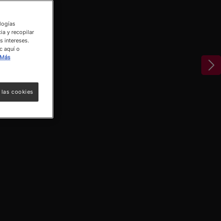
ologías
ia y recopilar
s intereses.
c aquí o
Más
 las cookies