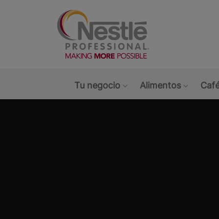
Main navigation menu
Tu negocio
Alimentos
Café
Show submenu: Tu ne
Show s
NESTLÉ PROFES