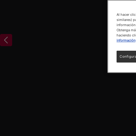
Al hacer cli
similares) p
información 
Obtenga más 
haciendo cli
información
Configur