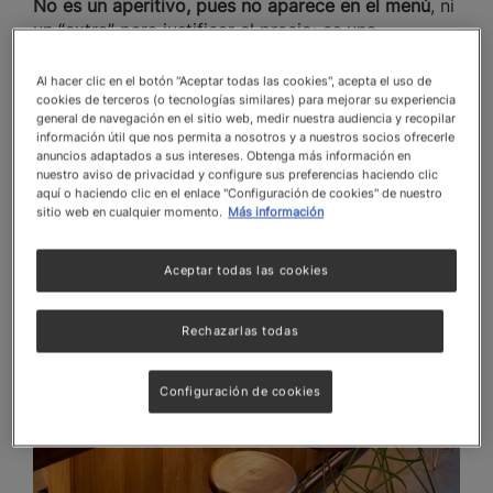
No es un aperitivo, pues no aparece en el menú
, ni
un “extra” para justificar el precio: es una
declaración. En los restaurantes de alta cocina, los
chefs los eligen y ofrecen como carta de
Al hacer clic en el botón "Aceptar todas las cookies", acepta el uso de
presentación para demostrar técnica, concepto y
cookies de terceros (o tecnologías similares) para mejorar su experiencia
general de navegación en el sitio web, medir nuestra audiencia y recopilar
sensibilidad.
información útil que nos permita a nosotros y a nuestros socios ofrecerle
anuncios adaptados a sus intereses. Obtenga más información en
nuestro aviso de privacidad y configure sus preferencias haciendo clic
aquí o haciendo clic en el enlace "Configuración de cookies" de nuestro
sitio web en cualquier momento.
Más información
Aceptar todas las cookies
Rechazarlas todas
Configuración de cookies