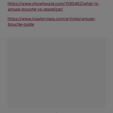
https://www.chowhound.com/1590462/what-is-
amuse-bouche
-vs-appetizer/
https://www.masterclass.com/articles/
amuse-
bouche
-guide
¿Tienes alguna pregunta?
Conecta con Nestlé Professional Chile y recibe asesoría
sobre productos, servicios y equipos pensados para tu
negocio.
Contáctanos:
completa
este formulario
o haz tus pedidos
a
WhatsApp Lara
Dónde comprar:
accede a nuestras soluciones con
asesores de venta
.