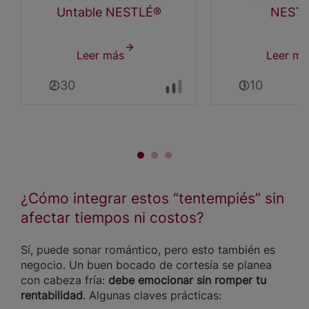
Untable NESTLÉ®
NEST
Leer más
sobre
Leer má
Galletas
2:30
0:10
Linzer
con
Leche
Condensada
Untable
NESTLÉ®
¿Cómo integrar estos “tentempiés” sin
afectar tiempos ni costos?
Sí, puede sonar romántico, pero esto también es
negocio. Un buen bocado de cortesía se planea
con cabeza fría:
debe emocionar sin romper tu
rentabilidad
. Algunas claves prácticas: